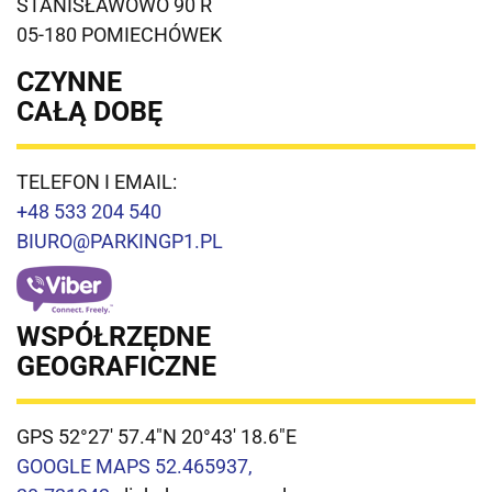
STANISŁAWOWO 90 R
05-180 POMIECHÓWEK
CZYNNE
CAŁĄ DOBĘ
TELEFON I EMAIL:
+48 533 204 540
BIURO@PARKINGP1.PL
WSPÓŁRZĘDNE
GEOGRAFICZNE
GPS 52°27' 57.4"N 20°43' 18.6"E
GOOGLE MAPS 52.465937,