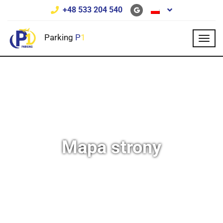
+48 533 204 540
Parking
P
1
Mapa strony